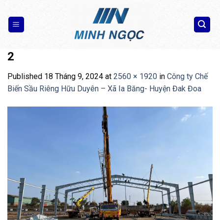
Skip
to
content
2
Published
18 Tháng 9, 2024
at
2560 × 1920
in
Công ty Chế
Biến Sầu Riêng Hữu Duyên – Xã Ia Băng- Huyện Đak Đoa