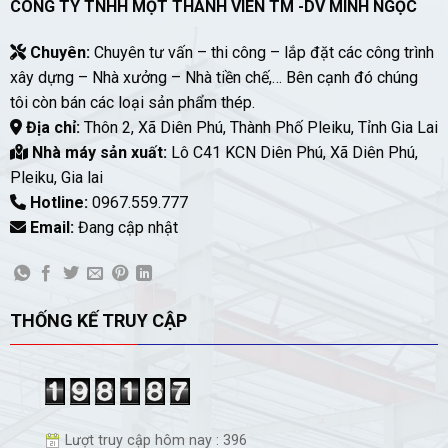
CÔNG TY TNHH MỘT THÀNH VIÊN TM -DV MINH NGỌC
Chuyên:
Chuyên tư vấn – thi công – lắp đặt các công trình
xây dựng – Nhà xưởng – Nhà tiền chế,… Bên cạnh đó chúng
tôi còn bán các loại sản phẩm thép.
Địa chỉ:
Thôn 2, Xã Diên Phú, Thành Phố Pleiku, Tỉnh Gia Lai
Nhà máy sản xuất:
Lô C41 KCN Diên Phú, Xã Diên Phú,
Pleiku, Gia lai
Hotline:
0967.559.777
Email:
Đang cập nhật
THỐNG KẾ TRUY CẬP
Lượt truy cập hôm nay : 396