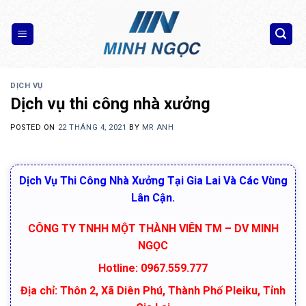
Skip
to
content
DỊCH VỤ
Dịch vụ thi công nhà xưởng
POSTED ON
22 THÁNG 4, 2021
BY
MR ANH
Dịch Vụ Thi Công Nhà Xưởng Tại Gia Lai Và Các Vùng
Lân Cận.
CÔNG TY TNHH MỘT THÀNH VIÊN TM – DV MINH
NGỌC
Hotline: 0967.559.777
Địa chỉ: Thôn 2, Xã Diên Phú, Thành Phố Pleiku, Tỉnh