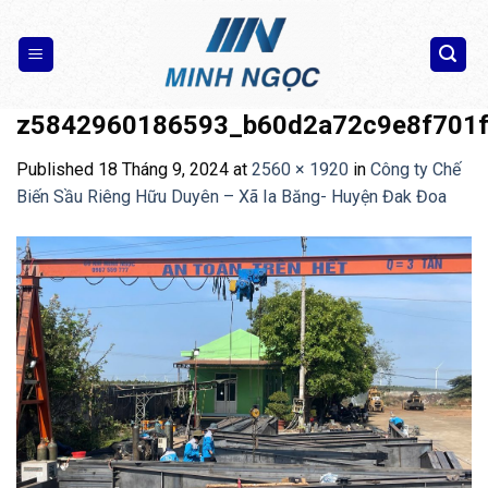
Skip
to
content
z5842960186593_b60d2a72c9e8f701
Published
18 Tháng 9, 2024
at
2560 × 1920
in
Công ty Chế
Biến Sầu Riêng Hữu Duyên – Xã Ia Băng- Huyện Đak Đoa