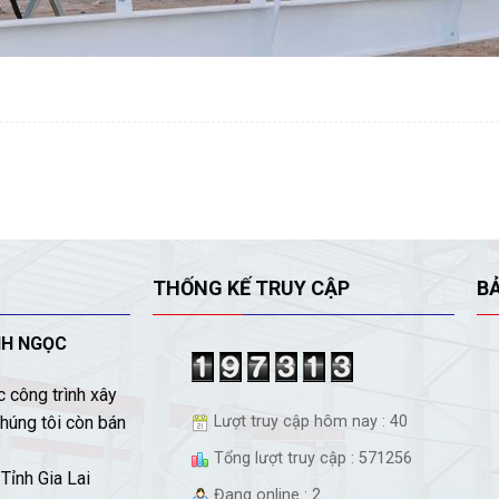
THỐNG KẾ TRUY CẬP
B
NH NGỌC
 công trình xây
húng tôi còn bán
Lượt truy cập hôm nay : 40
Tổng lượt truy cập : 571256
Tỉnh Gia Lai
Đang online : 2