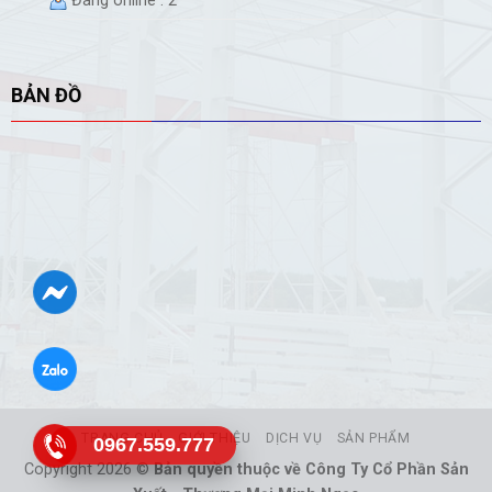
Đang online : 2
BẢN ĐỒ
TRANG CHỦ
GIỚI THIỆU
DỊCH VỤ
SẢN PHẨM
0967.559.777
Copyright 2026 ©
Bản quyền thuộc về Công Ty Cổ Phần Sản