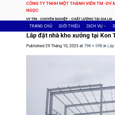
Skip
CÔNG TY TNHH MỘT THÀNH VIÊN TM -DV 
to
NGỌC
content
UY TÍN - CHUYÊN NGHIỆP - CHẤT LƯỢNG TẠI GIA LAI
TRANG CHỦ
GIỚI THIỆU
DỊCH VỤ
Lắp đặt nhà kho xưởng tại Kon T
Published
29 Tháng 10, 2025
at
798 × 598
in
Lắp 