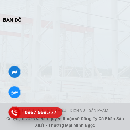
BẢN ĐỒ
TRANG CHỦ
GIỚI THIỆU
DỊCH VỤ
SẢN PHẨM
0967.559.777
Copyright 2026 ©
Bản quyền thuộc về Công Ty Cổ Phần Sản
Xuất - Thương Mại Minh Ngọc