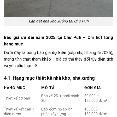
Lắp đặt nhà kho xưởng tại Chư Pưh
Báo giá ưu đãi năm 2025 tại Chư Pưh – Chi tiết từng
hạng mục
Dưới đây là bảng báo giá
dự kiến
(cập nhật tháng 6/2025),
mang tính chất tham khảo – giá có thể thay đổi tùy diện tích
và yêu cầu thực tế.
4.1. Hạng mục thiết kế nhà kho, nhà xưởng
HẠNG MỤC
MÔ TẢ
ĐƠN GIÁ
Bản vẽ 2D + phối cảnh
80.000 –
Thiết kế cơ bản
3D
120.000 đ/m²
Thiết kế kết cấu +
Bao gồm hồ sơ xin
130.000 –
điện nước
phép xây dựng
180.000 đ/m²