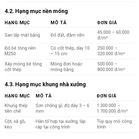
4.2. Hạng mục nền móng
HẠNG MỤC
MÔ TẢ
ĐƠN GIÁ
45.000 – 60.000
San lấp mặt bằng
Đổ đất, đầm nền
đ/m²
Đổ bê tông nền
Có cốt thép, dày 10
250.000 –
M250
– 15 cm
320.000 đ/m²
Xây móng bê tông
Móng đơn hoặc
500.000 –
cốt thép
móng băng
800.000 đ/m²
4.3. Hạng mục khung nhà xưởng
HẠNG MỤC
MÔ TẢ
ĐƠN GIÁ
Khung thép
Sơn chống gỉ, độ dày 3 – 6
1.300.000 –
tiền chế
mm
1.700.000 đ/m²
Cột, xà gồ,
Hàn tổ hợp tại xưởng, lắp
Tùy quy mô công
kèo
ráp tại công trình
trình