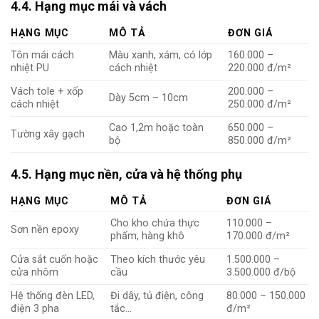
4.4. Hạng mục mái và vách
HẠNG MỤC
MÔ TẢ
ĐƠN GIÁ
Tôn mái cách
Màu xanh, xám, có lớp
160.000 –
nhiệt PU
cách nhiệt
220.000 đ/m²
Vách tole + xốp
200.000 –
Dày 5cm – 10cm
cách nhiệt
250.000 đ/m²
Cao 1,2m hoặc toàn
650.000 –
Tường xây gạch
bộ
850.000 đ/m²
4.5. Hạng mục nền, cửa và hệ thống phụ
HẠNG MỤC
MÔ TẢ
ĐƠN GIÁ
Cho kho chứa thực
110.000 –
Sơn nền epoxy
phẩm, hàng khô
170.000 đ/m²
Cửa sắt cuốn hoặc
Theo kích thước yêu
1.500.000 –
cửa nhôm
cầu
3.500.000 đ/bộ
Hệ thống đèn LED,
Đi dây, tủ điện, công
80.000 – 150.000
điện 3 pha
tắc…
đ/m²