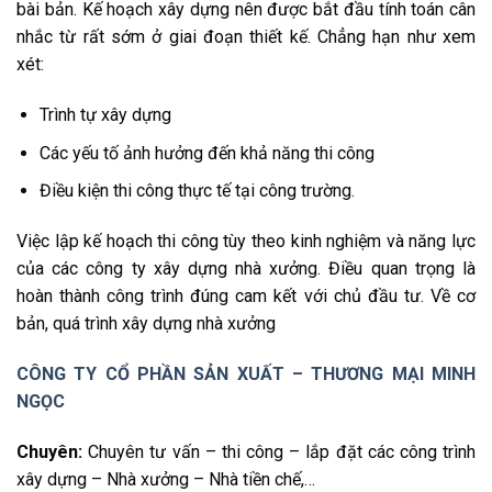
bài bản. Kế hoạch xây dựng nên được bắt đầu tính toán cân
nhắc từ rất sớm ở giai đoạn thiết kế. Chẳng hạn như xem
xét:
Trình tự xây dựng
Các yếu tố ảnh hưởng đến khả năng thi công
Điều kiện thi công thực tế tại công trường.
Việc lập kế hoạch thi công tùy theo kinh nghiệm và năng lực
của các công ty xây dựng nhà xưởng. Điều quan trọng là
hoàn thành công trình đúng cam kết với chủ đầu tư. Về cơ
bản, quá trình xây dựng nhà xưởng
CÔNG TY CỔ PHẦN SẢN XUẤT – THƯƠNG MẠI MINH
NGỌC
Chuyên:
Chuyên tư vấn – thi công – lắp đặt các công trình
xây dựng – Nhà xưởng – Nhà tiền chế,…