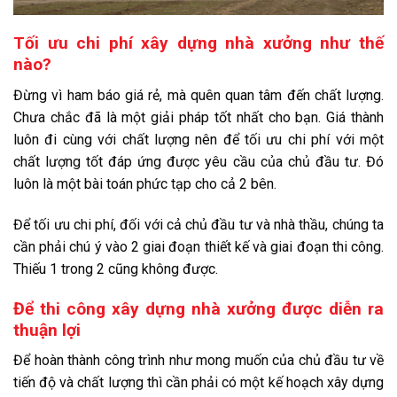
Tối ưu chi phí xây dựng nhà xưởng như thế
nào?
Đừng vì ham báo giá rẻ, mà quên quan tâm đến chất lượng.
Chưa chắc đã là một giải pháp tốt nhất cho bạn. Giá thành
luôn đi cùng với chất lượng nên để tối ưu chi phí với một
chất lượng tốt đáp ứng được yêu cầu của chủ đầu tư. Đó
luôn là một bài toán phức tạp cho cả 2 bên.
Để tối ưu chi phí, đối với cả chủ đầu tư và nhà thầu, chúng ta
cần phải chú ý vào 2 giai đoạn thiết kế và giai đoạn thi công.
Thiếu 1 trong 2 cũng không được.
Để thi công xây dựng nhà xưởng được diễn ra
thuận lợi
Để hoàn thành công trình như mong muốn của chủ đầu tư về
tiến độ và chất lượng thì cần phải có một kế hoạch xây dựng