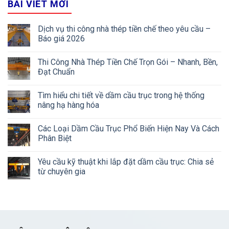
BÀI VIẾT MỚI
Dịch vụ thi công nhà thép tiền chế theo yêu cầu –
Báo giá 2026
Thi Công Nhà Thép Tiền Chế Trọn Gói – Nhanh, Bền,
Đạt Chuẩn
Tìm hiểu chi tiết về dầm cầu trục trong hệ thống
nâng hạ hàng hóa
Các Loại Dầm Cầu Trục Phổ Biến Hiện Nay Và Cách
Phân Biệt
Yêu cầu kỹ thuật khi lắp đặt dầm cầu trục: Chia sẻ
từ chuyên gia